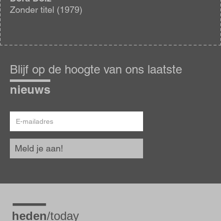
Zonder titel (1979)
Blijf
op
Blijf op de hoogte van ons laatste
de
hoogte
nieuws
E-
mailadres
Meld je aan!