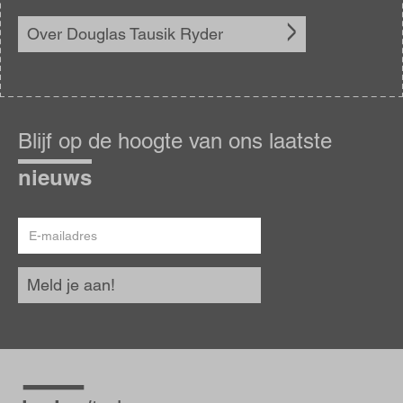
Over Douglas Tausik Ryder
Blijf
op
Blijf op de hoogte van ons laatste
de
hoogte
nieuws
E-
mailadres
Meld je aan!