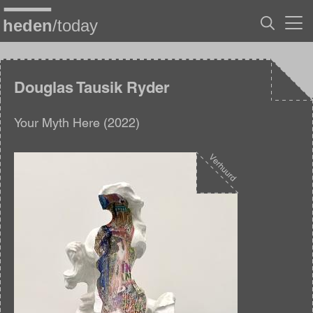
Overslaan
en
naar
de
inhoud
gaan
Douglas Tausik Ryder
Your Myth Here (2022)
Afbeelding