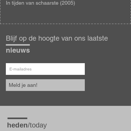
In tijden van schaarste (2005)
Blijf
op
Blijf op de hoogte van ons laatste
de
hoogte
nieuws
E-
mailadres
Meld je aan!