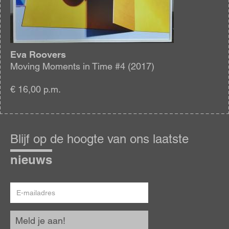
Eva Roovers
Moving Moments in Time #4 (2017)
€ 16,00 p.m.
Blijf
op
Blijf op de hoogte van ons laatste
de
hoogte
nieuws
E-
mailadres
Meld je aan!