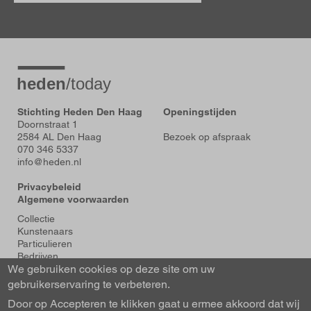
Stichting Heden Den Haag
Openingstijden
Doornstraat 1
2584 AL Den Haag
Bezoek op afspraak
070 346 5337
info@heden.nl
Privacybeleid
Algemene voorwaarden
Voet
Collectie
Kunstenaars
Particulieren
Bedrijven
We gebruiken cookies op deze site om uw
Tentoonstellingen
Actueel
gebruikerservaring te verbeteren.
Over Heden
Door op Accepteren te klikken gaat u ermee akkoord dat wij
About us