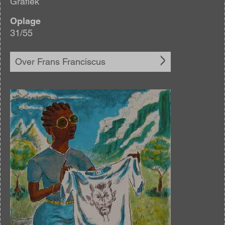
Grafiek
Oplage
31/55
Over Frans Franciscus
Afbeelding