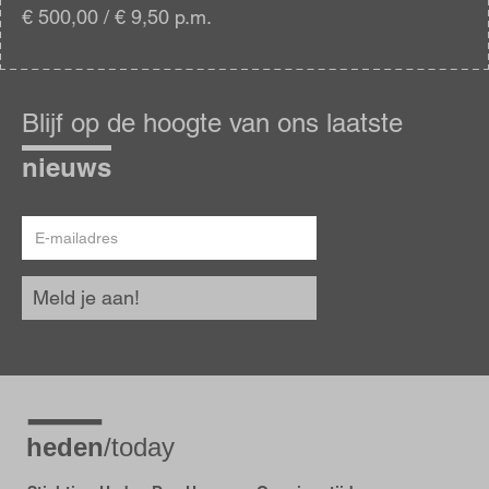
€ 500,00 / € 9,50 p.m.
Blijf
op
Blijf op de hoogte van ons laatste
de
hoogte
nieuws
E-
mailadres
Meld je aan!