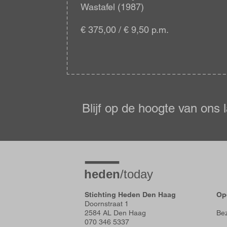
Wastafel (1987)
€ 375,00 / € 9,50 p.m.
Blijf
op
de
Blijf op de hoogte van ons 
hoogte
Stichting Heden Den Haag
Op
Doornstraat 1
2584 AL Den Haag
Bez
070 346 5337