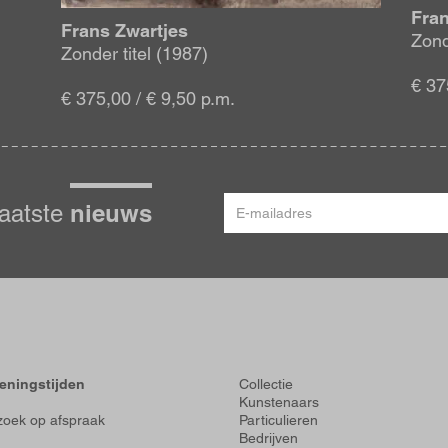
Fran
Frans Zwartjes
Zond
Zonder titel (1987)
€ 37
€ 375,00 / € 9,50 p.m.
E-
nieuws
laatste
mailadres
Voet
eningstijden
Collectie
Kunstenaars
oek op afspraak
Particulieren
Bedrijven