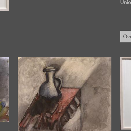
Unie
Ove
Afbeelding
Afbe