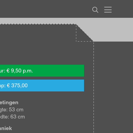
MENU
r: € 9,50 p.m.
p: € 375,00
etingen
te: 53 cm
dte: 63 cm
hniek