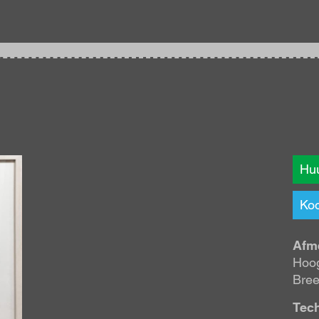
Huu
Koo
Afm
Hoog
Bree
Tec