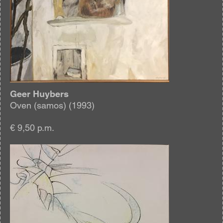
Geer Huybers
Oven (samos) (1993)
€ 9,50 p.m.
Afbeelding