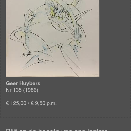
Geer Huybers
Nr 135 (1986)
€ 125,00 / € 9,50 p.m.
Blijf
op