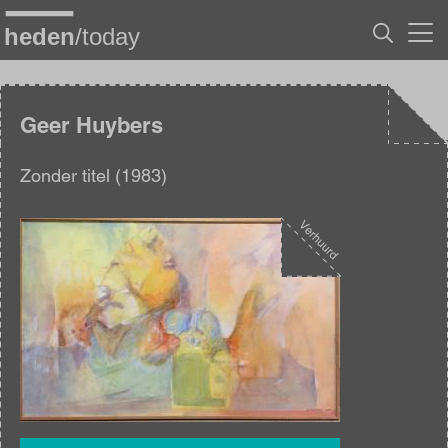
Overslaan
en
naar
de
inhoud
gaan
Geer Huybers
Zonder titel (1983)
Afbeelding