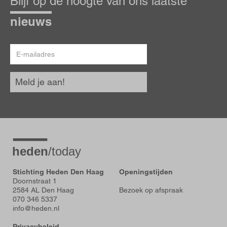
Blijf op de hoogte van ons laatste
de
hoogte
nieuws
E-
mailadres
Meld je aan!
Stichting Heden Den Haag
Openingstijden
Doornstraat 1
2584 AL Den Haag
Bezoek op afspraak
070 346 5337
info@heden.nl
Privacybeleid