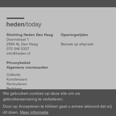
Stichting Heden Den Haag
Openingstijden
Doornstraat 1
2584 AL Den Haag
Bezoek op afspraak
070 346 5337
info@heden.nl
Privacybeleid
Algemene voorwaarden
Voet
Collectie
Kunstenaars
Particulieren
Bedrijven
We gebruiken cookies op deze site om uw
Tentoonstellingen
Actueel
gebruikerservaring te verbeteren.
Over Heden
Door op Accepteren te klikken gaat u ermee akkoord dat wij
About us
dit doen.
Contact
Meer informatie