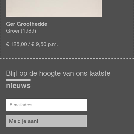
Ger Groothedde
Groei (1989)
€ 125,00 / € 9,50 p.m.
Blijf
op
Blijf op de hoogte van ons laatste
de
hoogte
nieuws
E-
mailadres
Meld je aan!