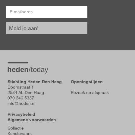
E-
mailadres
Meld je aan!
Stichting Heden Den Haag
Openingstijden
Doornstraat 1
2584 AL Den Haag
Bezoek op afspraak
070 346 5337
info@heden.nl
Privacybeleid
Algemene voorwaarden
Voet
Collectie
Kunstenaars