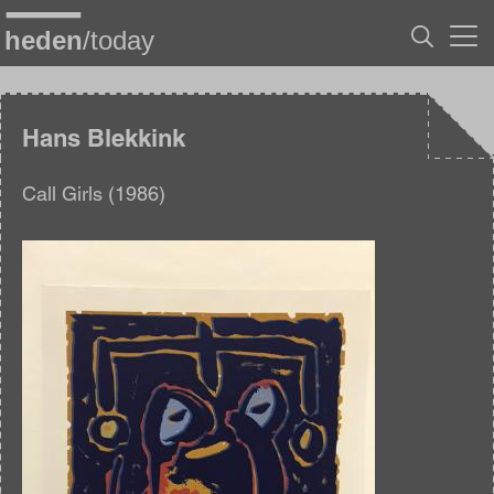
Overslaan
en
naar
de
inhoud
gaan
Hans Blekkink
Call Girls (1986)
Afbeelding