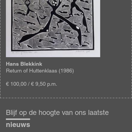
Hans Blekkink
Return of Huttenklaas (1986)
€ 100,00 / € 9,50 p.m.
Blijf
op
Blijf op de hoogte van ons laatste
de
hoogte
nieuws