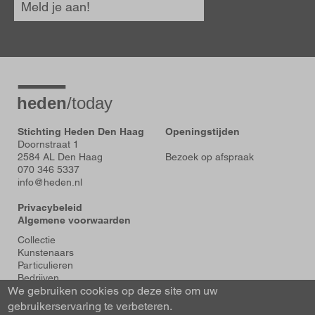
Meld je aan!
Stichting Heden Den Haag
Openingstijden
Doornstraat 1
2584 AL Den Haag
Bezoek op afspraak
070 346 5337
info@heden.nl
Privacybeleid
Algemene voorwaarden
Voet
Collectie
Kunstenaars
Particulieren
Bedrijven
We gebruiken cookies op deze site om uw
Tentoonstellingen
Actueel
gebruikerservaring te verbeteren.