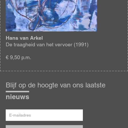
Hans van Arkel
De traagheid van het vervoer (1991)
€ 9,50 p.m.
Blijf
op
Blijf op de hoogte van ons laatste
de
hoogte
nieuws
E-
mailadres