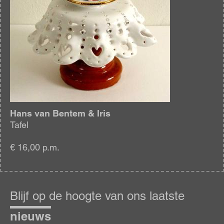
Hans van Bentem & Iris
Tafel
€ 16,00 p.m.
Blijf
op
Blijf op de hoogte van ons laatste
de
hoogte
nieuws