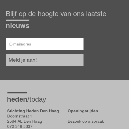
Blijf
op
Blijf op de hoogte van ons laatste
de
hoogte
nieuws
E-
mailadres
Meld je aan!
Stichting Heden Den Haag
Openingstijden
Doornstraat 1
2584 AL Den Haag
Bezoek op afspraak
070 346 5337