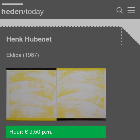
Overslaan
en
naar
de
inhoud
gaan
Henk Hubenet
Eklips (1987)
Afbeelding
Huur: € 9,50 p.m.