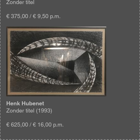
Zonder titel
€ 375,00 / € 9,50 p.m.
Afbeelding
Henk Hubenet
Zonder titel (1993)
€ 625,00 / € 16,00 p.m.