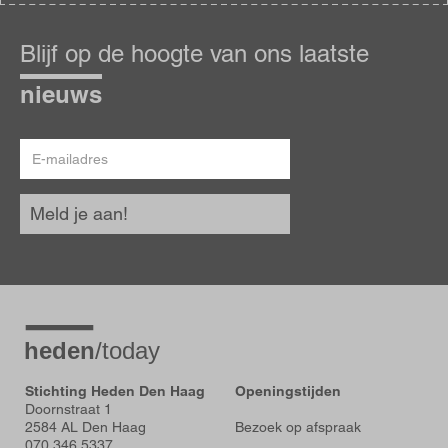
Blijf
op
Blijf op de hoogte van ons laatste
de
hoogte
nieuws
E-
mailadres
Meld je aan!
Stichting Heden Den Haag
Openingstijden
Doornstraat 1
2584 AL Den Haag
Bezoek op afspraak
070 346 5337