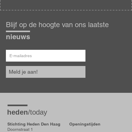
Blijf
op
Blijf op de hoogte van ons laatste
de
hoogte
nieuws
E-
mailadres
Meld je aan!
Stichting Heden Den Haag
Openingstijden
Doornstraat 1