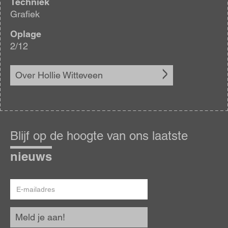
Techniek
Grafiek
Oplage
2/12
Over Hollie Witteveen
Blijf
op
Blijf op de hoogte van ons laatste
de
hoogte
nieuws
E-
mailadres
Meld je aan!