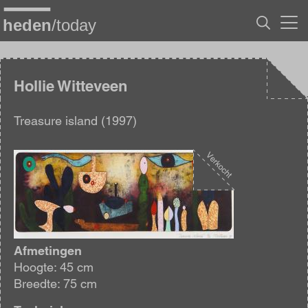
Overslaan
en
naar
de
inhoud
gaan
Hollie Witteveen
Treasure island (1997)
Afbeelding
Afmetingen
Hoogte: 45 cm
Breedte: 75 cm