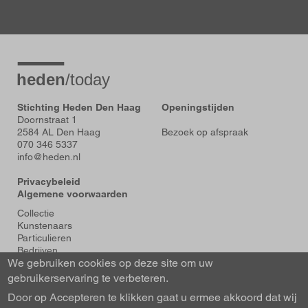
Stichting Heden Den Haag
Openingstijden
Doornstraat 1
2584 AL Den Haag
Bezoek op afspraak
070 346 5337
info@heden.nl
Privacybeleid
Algemene voorwaarden
Voet
Collectie
Kunstenaars
Particulieren
Bedrijven
We gebruiken cookies op deze site om uw
Tentoonstellingen
Actueel
gebruikerservaring te verbeteren.
Over Heden
Door op Accepteren te klikken gaat u ermee akkoord dat wij
About us