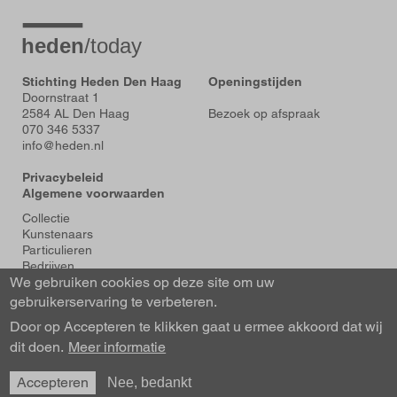
Stichting Heden Den Haag
Openingstijden
Doornstraat 1
2584 AL Den Haag
Bezoek op afspraak
070 346 5337
info@heden.nl
Privacybeleid
Algemene voorwaarden
Voet
Collectie
Kunstenaars
Particulieren
Bedrijven
We gebruiken cookies op deze site om uw
Tentoonstellingen
Actueel
gebruikerservaring te verbeteren.
Over Heden
Door op Accepteren te klikken gaat u ermee akkoord dat wij
About us
dit doen.
Contact
Meer informatie
Accepteren
Nee, bedankt