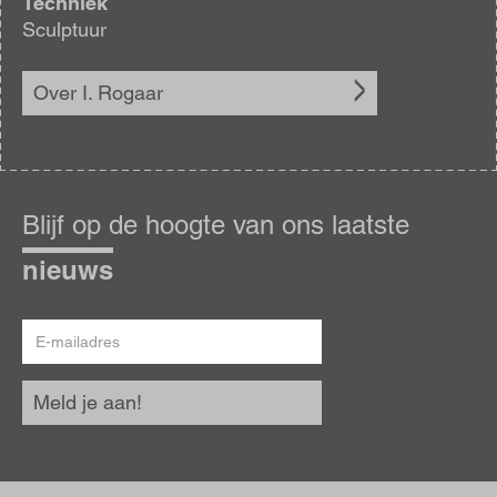
Techniek
Sculptuur
Over I. Rogaar
Blijf
op
Blijf op de hoogte van ons laatste
de
hoogte
nieuws
E-
mailadres
Meld je aan!