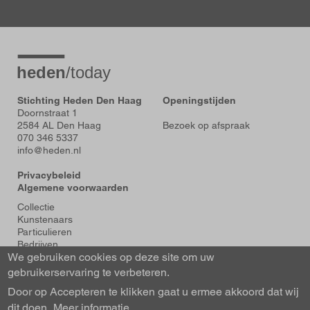
Stichting Heden Den Haag
Openingstijden
Doornstraat 1
2584 AL Den Haag
Bezoek op afspraak
070 346 5337
info@heden.nl
Privacybeleid
Algemene voorwaarden
Voet
Collectie
Kunstenaars
Particulieren
Bedrijven
We gebruiken cookies op deze site om uw
Tentoonstellingen
Actueel
gebruikerservaring te verbeteren.
Over Heden
Door op Accepteren te klikken gaat u ermee akkoord dat wij
About us
dit doen.
Contact
Meer informatie