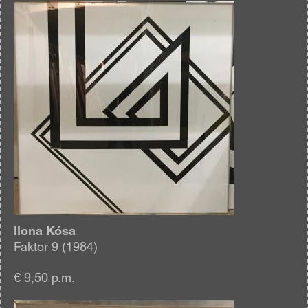
Afbeelding
Ilona Kósa
Faktor 9 (1984)
€ 9,50 p.m.
Afbeelding