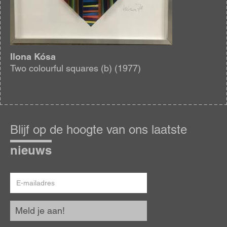
Ilona Kósa
Two colourful squares (b) (1977)
Blijf
op
Blijf op de hoogte van ons laatste
de
hoogte
nieuws
E-
mailadres
Meld je aan!