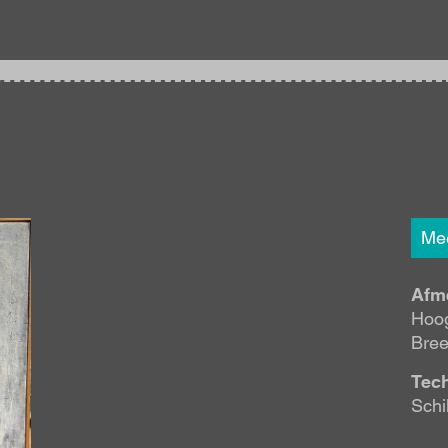
Mee
Afm
Hoog
Bree
Tec
Schi