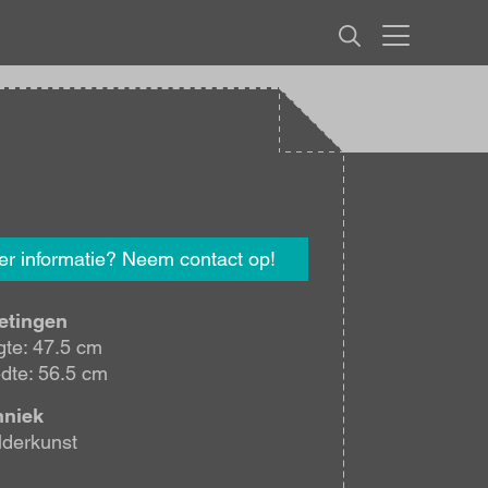
MENU
r informatie? Neem contact op!
etingen
te: 47.5 cm
dte: 56.5 cm
hniek
lderkunst