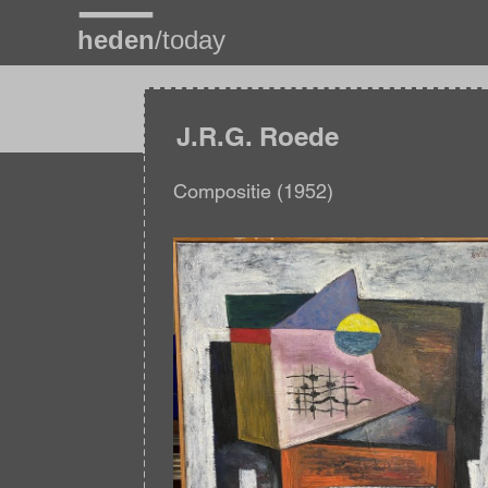
Overslaan
en
naar
de
inhoud
gaan
J.R.G. Roede
Compositie (1952)
Afbeelding