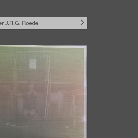
r J.R.G. Roede
elding