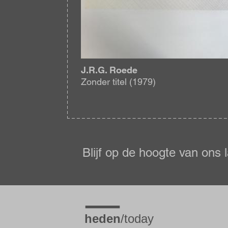
J.R.G. Roede
Zonder titel (1979)
Blijf
op
de
Blijf op de hoogte van ons 
hoogte