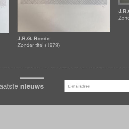
J.R.
Zond
J.R.G. Roede
Zonder titel (1979)
E-
nieuws
laatste
mailadres