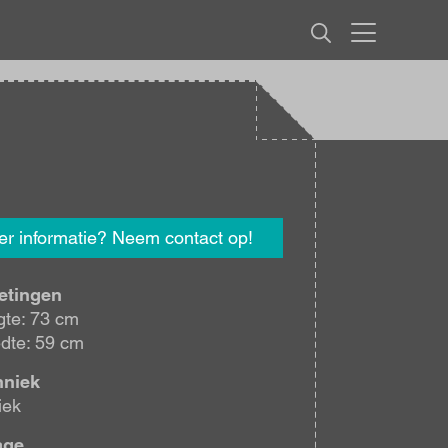
MENU
r informatie? Neem contact op!
etingen
te: 73 cm
dte: 59 cm
hniek
iek
age