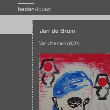
Overslaan
en
naar
de
inhoud
gaan
Jan de Bruin
Verlichte man (2001)
Afbeelding