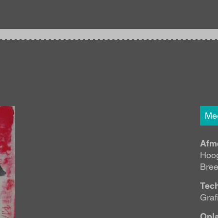
Mee
Afm
Hoog
Bree
Tec
Graf
Opl