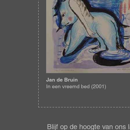
Jan de Bruin
In een vreemd bed (2001)
Blijf
op
de
Blijf op de hoogte van ons 