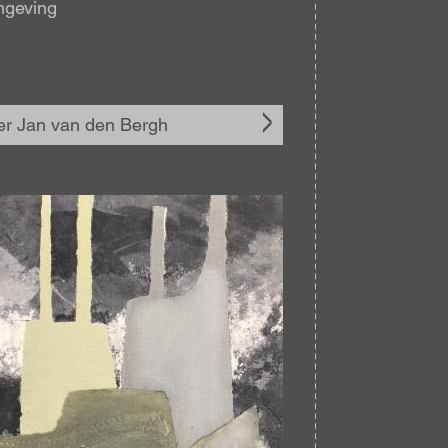
mgeving
r Jan van den Bergh
elding