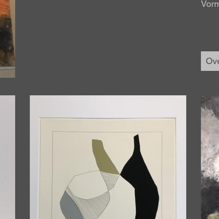
Vor
Ove
Afbeelding
Afbe