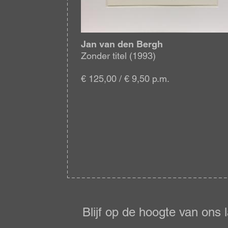
Jan van den Bergh
Zonder titel (1993)
€ 125,00 / € 9,50 p.m.
Blijf
op
de
Blijf op de hoogte van ons 
hoogte