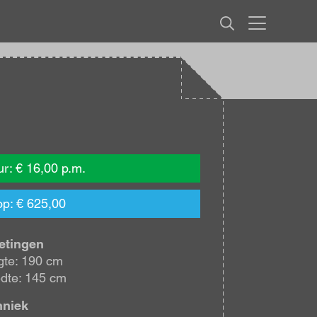
MENU
r: € 16,00 p.m.
p: € 625,00
etingen
te: 190 cm
dte: 145 cm
hniek