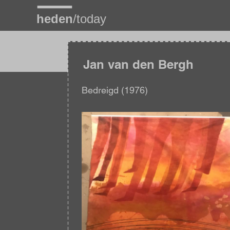
Overslaan
en
naar
de
inhoud
gaan
Jan van den Bergh
Bedreigd (1976)
Afbeelding