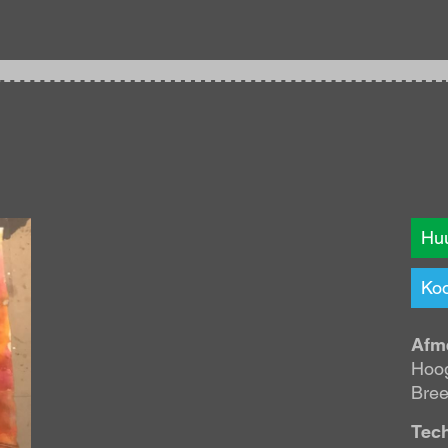
Huu
Koo
Afm
Hoog
Bree
Tec