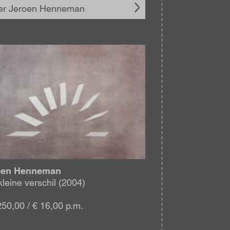
er Jeroen Henneman
elding
oen Henneman
kleine verschil (2004)
250,00 / € 16,00 p.m.