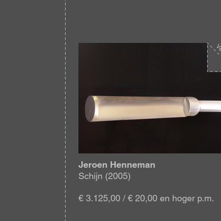
Afbeelding
Jeroen Henneman
Schijn (2005)
€ 3.125,00 / € 20,00 en hoger p.m.