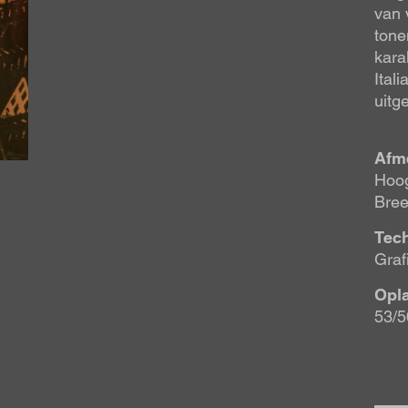
van 
tone
kara
Ital
uitg
Afm
Hoog
Bree
Tec
Graf
Opl
53/5