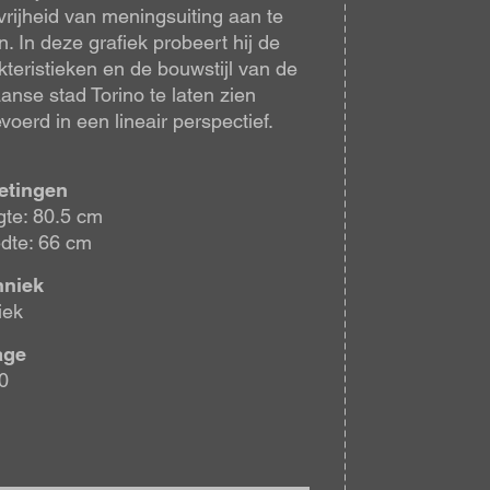
vrijheid van meningsuiting aan te
n. In deze grafiek probeert hij de
kteristieken en de bouwstijl van de
iaanse stad Torino te laten zien
evoerd in een lineair perspectief.
etingen
te: 80.5 cm
dte: 66 cm
hniek
iek
age
0