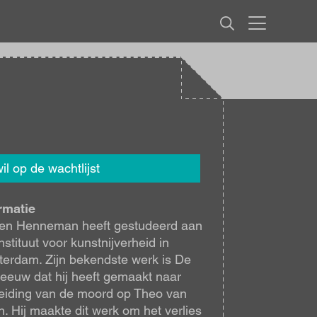
MENU
wil op de wachtlijst
rmatie
en Henneman heeft gestudeerd aan
instituut voor kunstnijverheid in
erdam. Zijn bekendste werk is De
eeuw dat hij heeft gemaakt naar
eiding van de moord op Theo van
. Hij maakte dit werk om het verlies