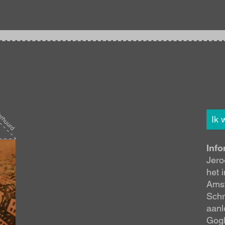
Ik 
Info
Jero
het 
Amst
Schr
aanl
Gogh