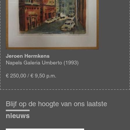
Jeroen Hermkens
Napels Galeria Umberto (1993)
€ 250,00 / € 9,50 p.m.
Blijf
op
Blijf op de hoogte van ons laatste
de
hoogte
nieuws