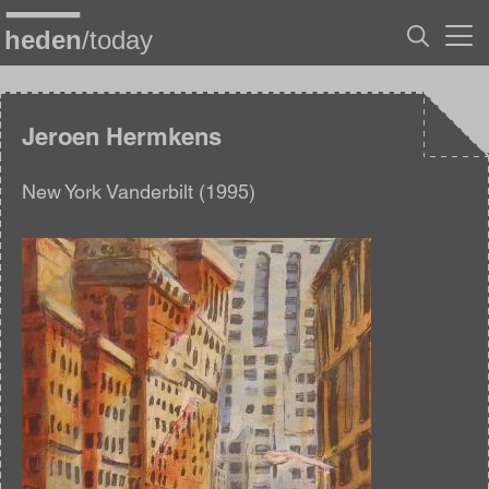
Overslaan
en
naar
de
inhoud
gaan
Jeroen Hermkens
New York Vanderbilt (1995)
Afbeelding