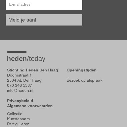
E-
mailadres
Meld je aan!
Stichting Heden Den Haag
Openingstijden
Doornstraat 1
2584 AL Den Haag
Bezoek op afspraak
070 346 5337
info@heden.nl
Privacybeleid
Algemene voorwaarden
Voet
Collectie
Kunstenaars
Particulieren