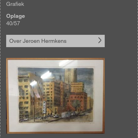
Grafiek
Oplage
40/57
Over Jeroen Hermkens
Afbeelding