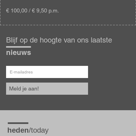
€ 100,00 / € 9,50 p.m.
Blijf
op
Blijf op de hoogte van ons laatste
de
hoogte
nieuws
E-
mailadres
Meld je aan!