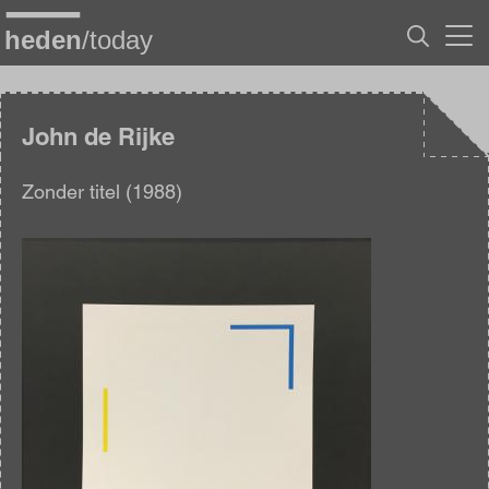
Overslaan
en
naar
de
inhoud
gaan
John de Rijke
Zonder titel (1988)
Afbeelding