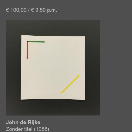
€ 100,00 / € 9,50 p.m.
Afbeelding
John de Rijke
Zonder titel (1988)