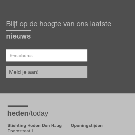
Blijf
op
Blijf op de hoogte van ons laatste
de
hoogte
nieuws
E-
mailadres
Meld je aan!
Stichting Heden Den Haag
Openingstijden
Doornstraat 1