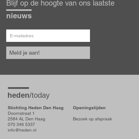
Blijf op de hoogte van ons laatste
de
hoogte
nieuws
E-
mailadres
Meld je aan!
Stichting Heden Den Haag
Openingstijden
Doornstraat 1
2584 AL Den Haag
Bezoek op afspraak
070 346 5337
info@heden.nl