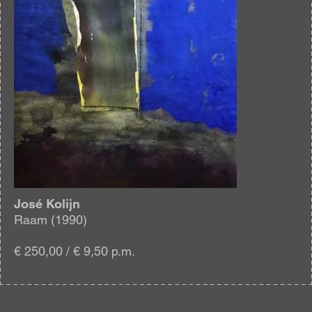
José Kolijn
Raam (1990)
€ 250,00 / € 9,50 p.m.
Blijf
op