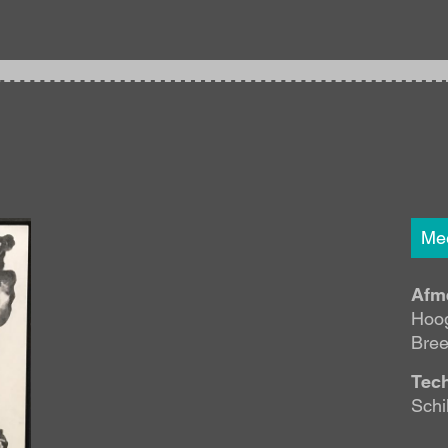
Mee
Afm
Hoog
Bree
Tec
Schi