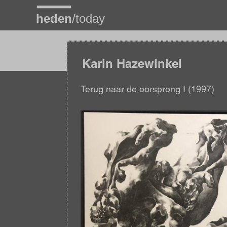
Overslaan
en
naar
de
inhoud
gaan
Karin Hazewinkel
Terug naar de oorsprong I (1997)
Afbeelding