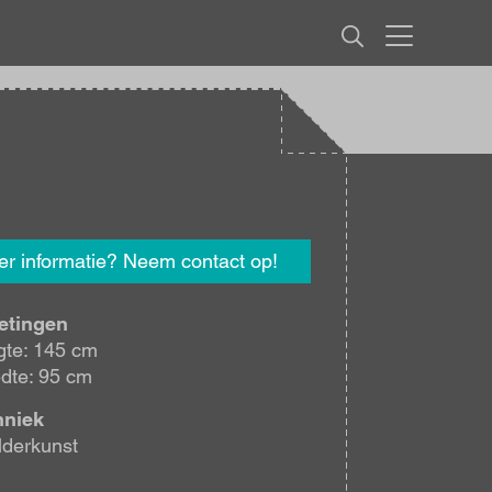
MENU
r informatie? Neem contact op!
etingen
te: 145 cm
dte: 95 cm
hniek
lderkunst