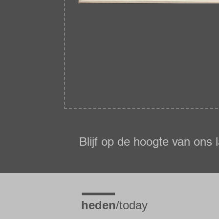
Blijf
op
de
Blijf op de hoogte van ons 
hoogte