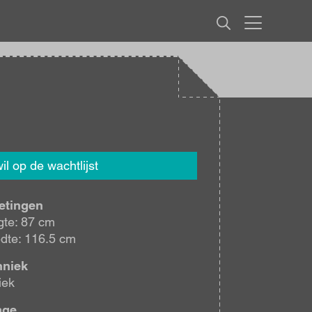
MENU
wil op de wachtlijst
etingen
te: 87 cm
dte: 116.5 cm
hniek
iek
age