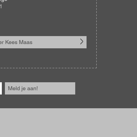
1
er Kees Maas
Meld je aan!