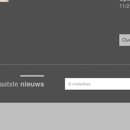
11/2
Ov
E-
nieuws
laatste
mailadres