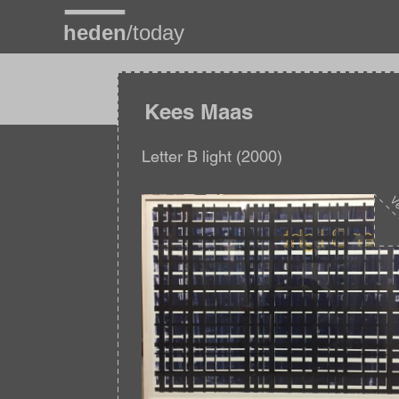
Overslaan
en
naar
de
inhoud
gaan
Kees Maas
Letter B light (2000)
Afbeelding