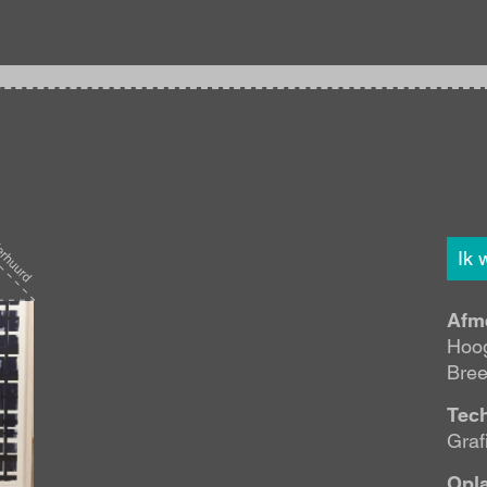
Ik 
Afm
Hoog
Bree
Tec
Graf
Opl