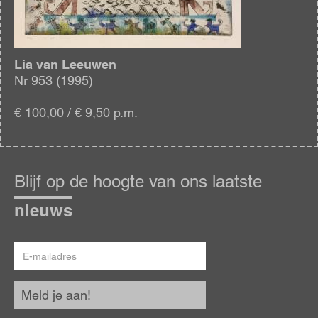
Lia van Leeuwen
Nr 953 (1995)
€ 100,00 / € 9,50 p.m.
Blijf
op
Blijf op de hoogte van ons laatste
de
hoogte
nieuws
E-
mailadres
Meld je aan!