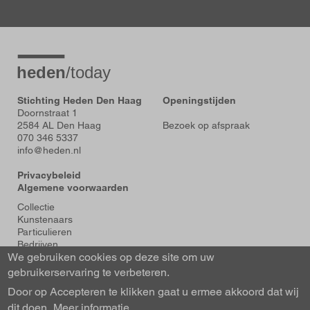
Stichting Heden Den Haag
Openingstijden
Doornstraat 1
2584 AL Den Haag
Bezoek op afspraak
070 346 5337
info@heden.nl
Privacybeleid
Algemene voorwaarden
Voet
Collectie
Kunstenaars
Particulieren
Bedrijven
We gebruiken cookies op deze site om uw
Tentoonstellingen
Actueel
gebruikerservaring te verbeteren.
Over Heden
Door op Accepteren te klikken gaat u ermee akkoord dat wij
About us
dit doen.
Contact
Meer informatie