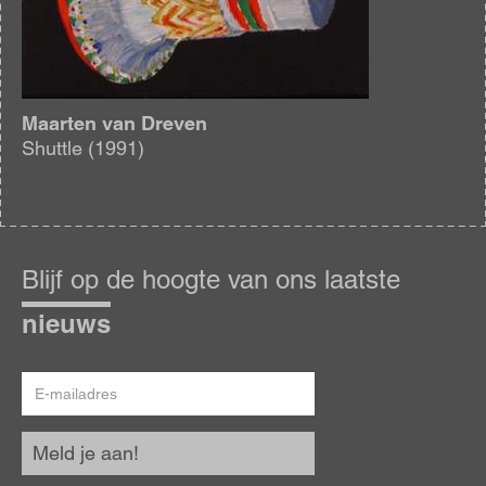
Maarten van Dreven
Shuttle (1991)
Blijf
op
Blijf op de hoogte van ons laatste
de
hoogte
nieuws
E-
mailadres
Meld je aan!