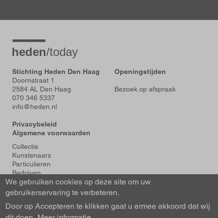
Stichting Heden Den Haag
Openingstijden
Doornstraat 1
2584 AL Den Haag
Bezoek op afspraak
070 346 5337
info@heden.nl
Privacybeleid
Algemene voorwaarden
Voet
Collectie
Kunstenaars
Particulieren
Bedrijven
We gebruiken cookies op deze site om uw
Tentoonstellingen
Actueel
gebruikerservaring te verbeteren.
Over Heden
Door op Accepteren te klikken gaat u ermee akkoord dat wij
About us
dit doen.
Contact
Meer informatie