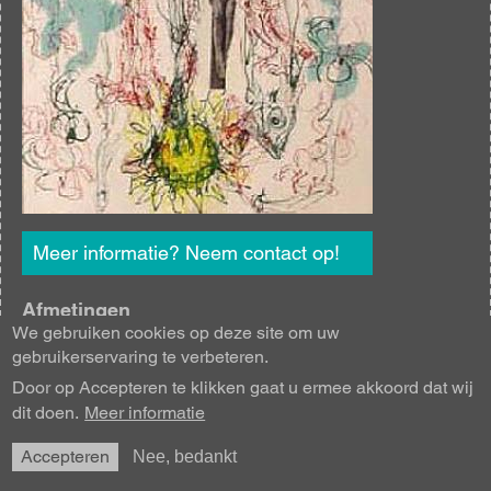
Meer informatie? Neem contact op!
Afmetingen
We gebruiken cookies op deze site om uw
Hoogte: 66 cm
gebruikerservaring te verbeteren.
Breedte: 50 cm
Door op Accepteren te klikken gaat u ermee akkoord dat wij
Techniek
dit doen.
Meer informatie
Grafiek
Accepteren
Nee, bedankt
Oplage