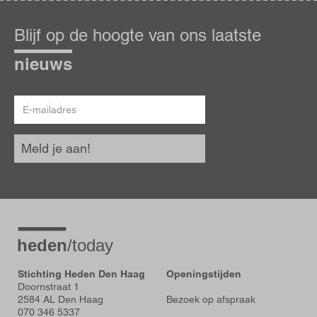
Blijf
op
Blijf op de hoogte van ons laatste
de
hoogte
nieuws
E-
mailadres
Meld je aan!
Stichting Heden Den Haag
Openingstijden
Doornstraat 1
2584 AL Den Haag
Bezoek op afspraak
070 346 5337