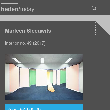
Overslaan
en
naar
de
inhoud
gaan
Marleen Sleeuwits
Interior no. 49 (2017)
Afbeelding
Koop: € 4.000,00