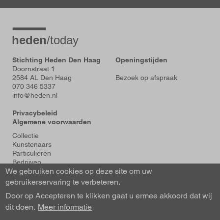
Stichting Heden Den Haag
Openingstijden
Doornstraat 1
2584 AL Den Haag
Bezoek op afspraak
070 346 5337
info@heden.nl
Privacybeleid
Algemene voorwaarden
Voet
Collectie
Kunstenaars
Particulieren
Bedrijven
We gebruiken cookies op deze site om uw
Tentoonstellingen
Actueel
gebruikerservaring te verbeteren.
Over Heden
Door op Accepteren te klikken gaat u ermee akkoord dat wij
About us
dit doen.
Contact
Meer informatie