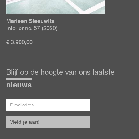
Marleen Sleeuwits
Interior no. 57 (2020)
€ 3.900,00
Blijf
op
Blijf op de hoogte van ons laatste
de
hoogte
nieuws
E-
mailadres
Meld je aan!