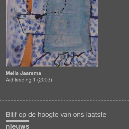
Mella Jaarsma
Aid feeding 1 (2003)
Blijf
op
Blijf op de hoogte van ons laatste
de
hoogte
nieuws