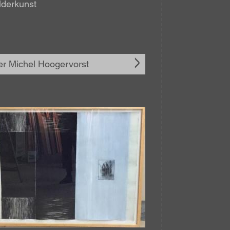
lderkunst
r Michel Hoogervorst
elding