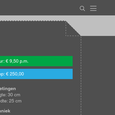
MENU
r: € 9,50 p.m.
p: € 250,00
etingen
te: 30 cm
dte: 25 cm
hniek