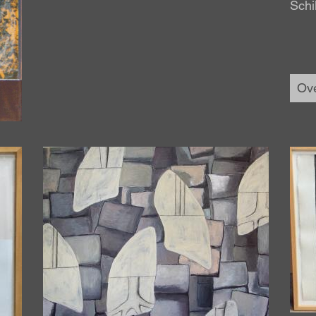
Schi
Ove
Afbeelding
Afbe