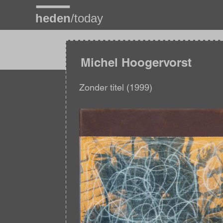
Overslaan
en
naar
de
inhoud
gaan
Michel Hoogervorst
Zonder titel (1999)
Afbeelding