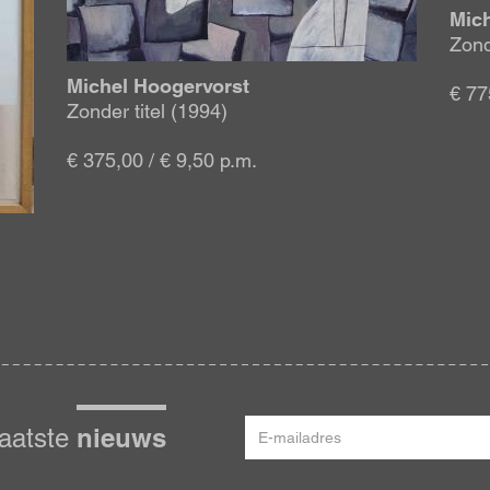
Mic
Zond
Michel Hoogervorst
€ 77
Zonder titel (1994)
€ 375,00 / € 9,50 p.m.
E-
nieuws
laatste
mailadres