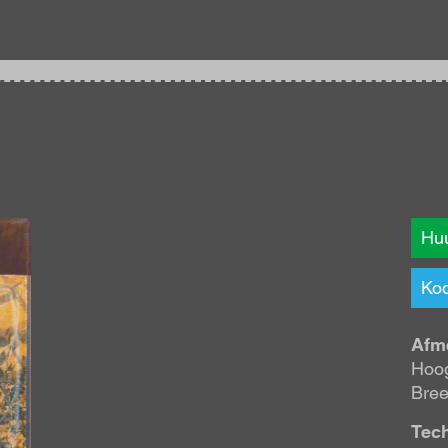
Huu
Koo
Afm
Hoog
Bree
Tec