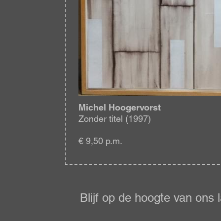
Michel Hoogervorst
Zonder titel (1997)
€ 9,50 p.m.
Blijf
op
de
Blijf op de hoogte van ons 
hoogte