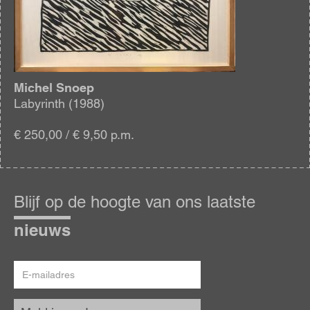
Michel Snoep
Labyrinth (1988)
€ 250,00 / € 9,50 p.m.
Blijf
op
Blijf op de hoogte van ons laatste
de
hoogte
nieuws
E-
mailadres