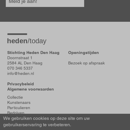
Meld je aan!
Stichting Heden Den Haag
Openingstijden
Doornstraat 1
2584 AL Den Haag
Bezoek op afspraak
070 346 5337
info@heden.nl
Privacybeleid
Algemene voorwaarden
Voet
Collectie
Kunstenaars
Particulieren
Bedrijven
We gebruiken cookies op deze site om uw
Tentoonstellingen
Actueel
gebruikerservaring te verbeteren.
Over Heden