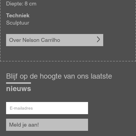
Diepte: 8 cm
Techniek
Sculptuur
Over Nelson Carrilho
Blijf
op
Blijf op de hoogte van ons laatste
de
hoogte
nieuws
E-
mailadres
Meld je aan!