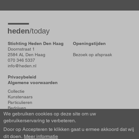
Stichting Heden Den Haag
Openingstijden
Doornstraat 1
2584 AL Den Haag
Bezoek op afspraak
070 346 5337
info@heden.nl
Privacybeleid
Algemene voorwaarden
Voet
Collectie
Kunstenaars
Particulieren
Bedrijven
We gebruiken cookies op deze site om uw
Tentoonstellingen
Actueel
gebruikerservaring te verbeteren.
Over Heden
Door op Accepteren te klikken gaat u ermee akkoord dat wij
About us
dit doen.
Contact
Meer informatie