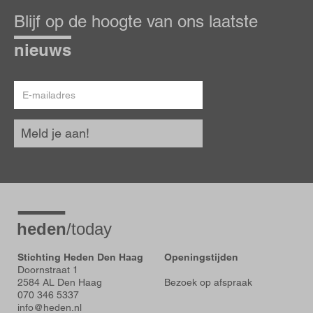
op
Blijf op de hoogte van ons laatste
de
hoogte
nieuws
E-
mailadres
Meld je aan!
Stichting Heden Den Haag
Openingstijden
Doornstraat 1
2584 AL Den Haag
Bezoek op afspraak
070 346 5337
info@heden.nl