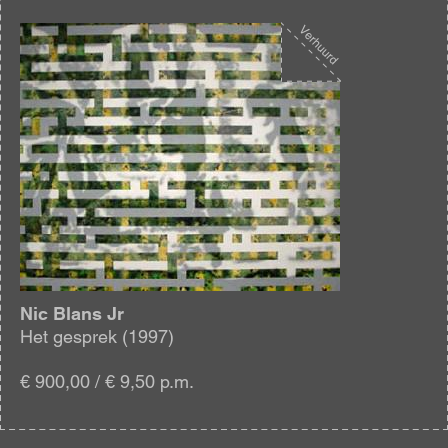
Afbeelding
Nic Blans Jr
Het gesprek (1997)
€ 900,00 / € 9,50 p.m.
Blijf