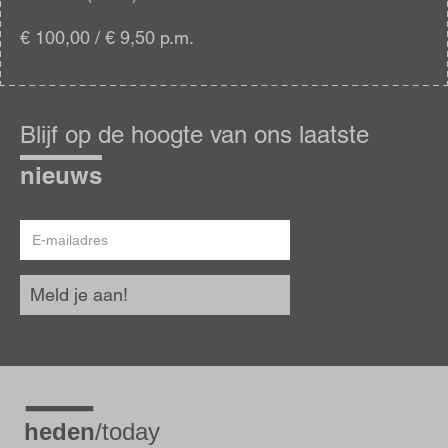
€ 100,00 / € 9,50 p.m.
Blijf
op
Blijf op de hoogte van ons laatste
de
hoogte
nieuws
E-
mailadres
Meld je aan!