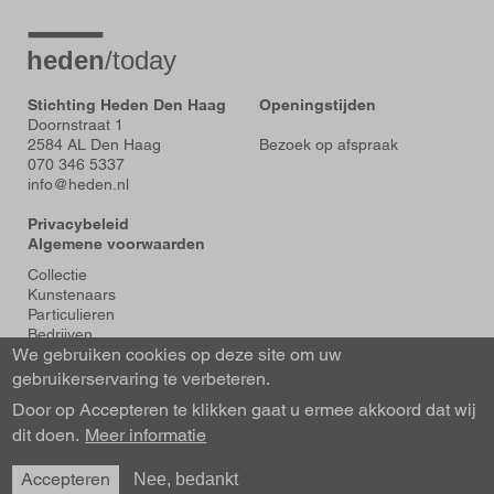
Stichting Heden Den Haag
Openingstijden
Doornstraat 1
2584 AL Den Haag
Bezoek op afspraak
070 346 5337
info@heden.nl
Privacybeleid
Algemene voorwaarden
Voet
Collectie
Kunstenaars
Particulieren
Bedrijven
We gebruiken cookies op deze site om uw
Tentoonstellingen
Actueel
gebruikerservaring te verbeteren.
Over Heden
Door op Accepteren te klikken gaat u ermee akkoord dat wij
About us
dit doen.
Contact
Meer informatie
Accepteren
Nee, bedankt