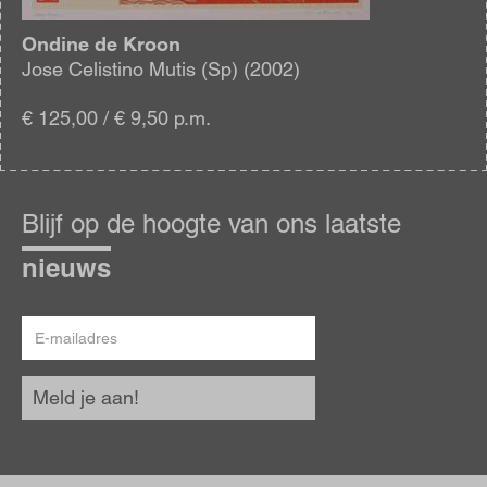
Ondine de Kroon
Jose Celistino Mutis (Sp) (2002)
€ 125,00 / € 9,50 p.m.
Blijf
op
Blijf op de hoogte van ons laatste
de
hoogte
nieuws
E-
mailadres
Meld je aan!