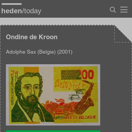
Overslaan
en
naar
de
inhoud
gaan
Ondine de Kroon
Adolphe Sax (Belgie) (2001)
Afbeelding