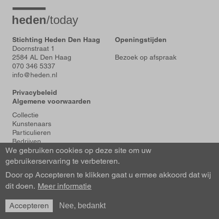
Stichting Heden Den Haag
Openingstijden
Doornstraat 1
2584 AL Den Haag
Bezoek op afspraak
070 346 5337
info@heden.nl
Privacybeleid
Algemene voorwaarden
Voet
Collectie
Kunstenaars
Particulieren
Bedrijven
We gebruiken cookies op deze site om uw
Tentoonstellingen
Actueel
gebruikerservaring te verbeteren.
Over Heden
Door op Accepteren te klikken gaat u ermee akkoord dat wij
About us
dit doen.
Contact
Meer informatie
Accepteren
Nee, bedankt