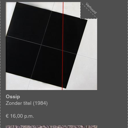
Afbeelding
Ossip
Zonder titel (1984)
€ 16,00 p.m.