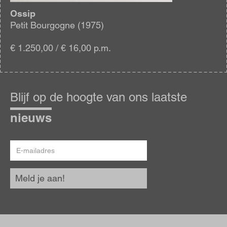
Ossip
Petit Bourgogne (1975)
€ 1.250,00 / € 16,00 p.m.
Blijf
op
Blijf op de hoogte van ons laatste
de
hoogte
nieuws
E-
mailadres
Meld je aan!