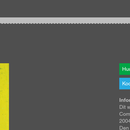
Huu
Koo
Info
Dit 
Comb
2004
Den 