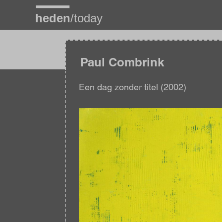
Overslaan
en
naar
de
inhoud
gaan
Paul Combrink
Een dag zonder titel (2002)
Afbeelding