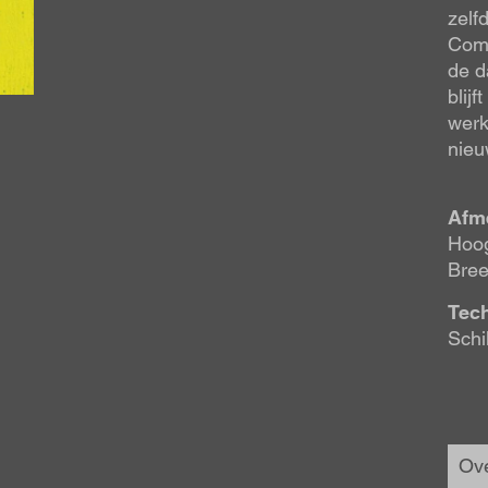
zelf
Comb
de d
blij
werk
nieu
Afm
Hoog
Bree
Tec
Schi
Ove