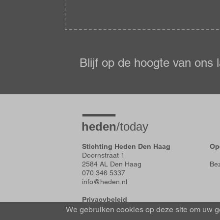
Blijf
op
de
Blijf op de hoogte van ons 
hoogte
Stichting Heden Den Haag
Op
Doornstraat 1
2584 AL Den Haag
Bez
070 346 5337
info@heden.nl
Privacybeleid
Algemene voorwaarden
We gebruiken cookies op deze site om uw ge