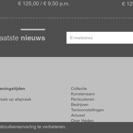
€ 125,00 / € 9,50 p.m.
€ 12
E-
nieuws
laatste
mailadres
Voet
eningstijden
Collectie
Kunstenaars
oek op afspraak
Particulieren
Bedrijven
Tentoonstellingen
Actueel
Over Heden
About us
bruikerservaring te verbeteren.
Contact