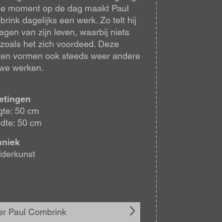
de moment op de dag maakt Paul
rink dagelijks een werk. Zo telt hij
agen van zijn leven, waarbij niets
ft zoals het zich voordeed. Deze
en vormen ook steeds weer andere
we werken.
etingen
te: 50 cm
dte: 50 cm
hniek
lderkunst
r Paul Combrink