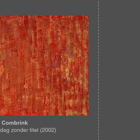
elding
l Combrink
dag zonder titel (2002)