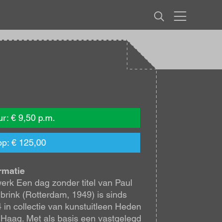
MENU
r: € 9,50 p.m.
p: € 125,00
rmatie
werk Een dag zonder titel van Paul
rink (Rotterdam, 1949) is sinds
 in collectie van kunstuitleen Heden
Haag. Met als basis een vastgelegd