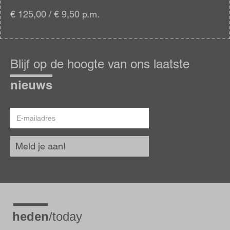
€ 125,00 / € 9,50 p.m.
Blijf
op
Blijf op de hoogte van ons laatste
de
hoogte
nieuws
E-
mailadres
Meld je aan!