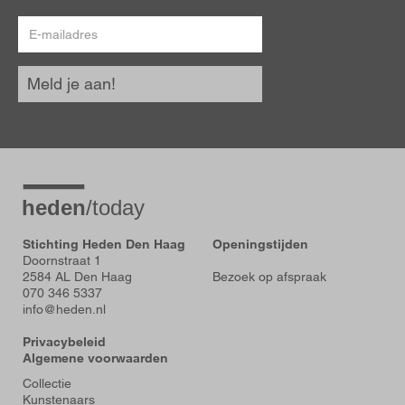
E-
mailadres
Meld je aan!
Stichting Heden Den Haag
Openingstijden
Doornstraat 1
2584 AL Den Haag
Bezoek op afspraak
070 346 5337
info@heden.nl
Privacybeleid
Algemene voorwaarden
Voet
Collectie
Kunstenaars