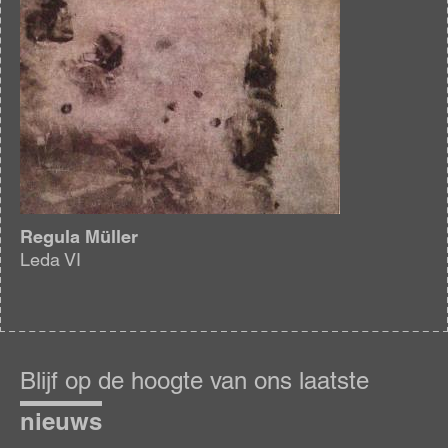
Regula Müller
Leda VI
Blijf
op
Blijf op de hoogte van ons laatste
de
hoogte
nieuws