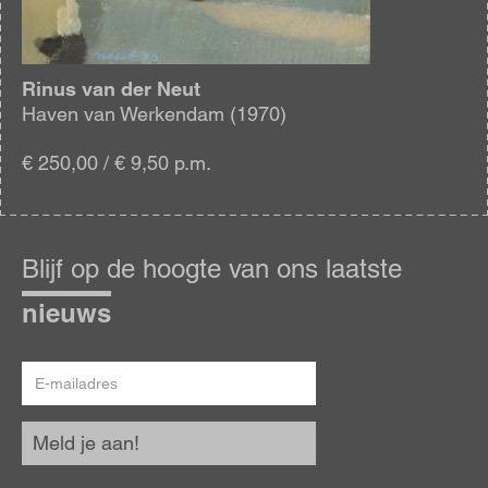
Rinus van der Neut
Haven van Werkendam (1970)
€ 250,00 / € 9,50 p.m.
Blijf
op
Blijf op de hoogte van ons laatste
de
hoogte
nieuws
E-
mailadres
Meld je aan!