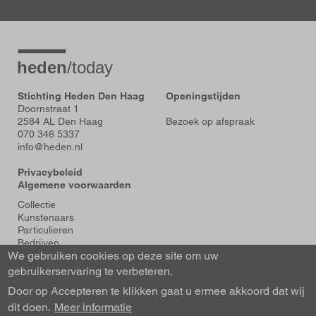
Stichting Heden Den Haag
Openingstijden
Doornstraat 1
2584 AL Den Haag
Bezoek op afspraak
070 346 5337
info@heden.nl
Privacybeleid
Algemene voorwaarden
Voet
Collectie
Kunstenaars
Particulieren
Bedrijven
We gebruiken cookies op deze site om uw
Tentoonstellingen
Actueel
gebruikerservaring te verbeteren.
Over Heden
Door op Accepteren te klikken gaat u ermee akkoord dat wij
About us
dit doen.
Contact
Meer informatie