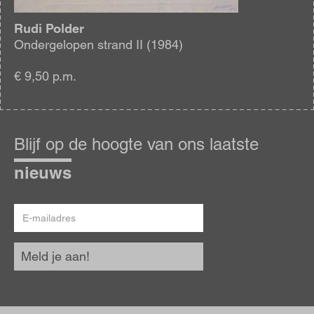
Rudi Polder
Ondergelopen strand II (1984)
€ 9,50 p.m.
Blijf
op
Blijf op de hoogte van ons laatste
de
hoogte
nieuws
E-
mailadres
Meld je aan!