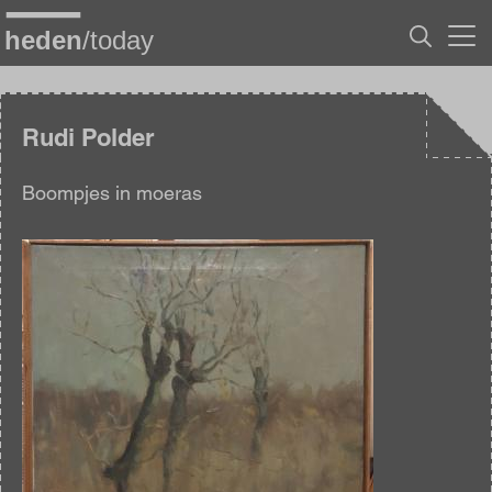
Overslaan
en
naar
de
inhoud
gaan
Rudi Polder
Boompjes in moeras
Afbeelding