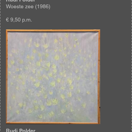
Woeste zee (1986)
€ 9,50 p.m.
Afbeelding
Rudi Polder