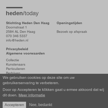
Stichting Heden Den Haag
Openingstijden
Doornstraat 1
2584 AL Den Haag
Bezoek op afspraak
070 346 5337
info@heden.nl
Privacybeleid
Algemene voorwaarden
Voet
Collectie
Kunstenaars
Particulieren
Bedrijven
We gebruiken cookies op deze site om uw
Tentoonstellingen
Actueel
gebruikerservaring te verbeteren.
Over Heden
Door op Accepteren te klikken gaat u ermee akkoord dat wij
About us
dit doen.
Contact
Meer informatie
Accepteren
Nee, bedankt