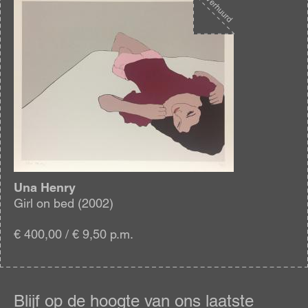
Afbeelding
Una Henry
Girl on bed (2002)
€ 400,00 / € 9,50 p.m.
Blijf
op
Blijf op de hoogte van ons laatste
de