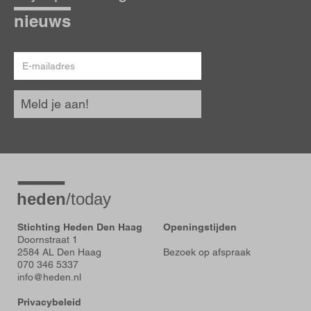
hoogte
nieuws
E-
mailadres
Meld je aan!
Stichting Heden Den Haag
Openingstijden
Doornstraat 1
2584 AL Den Haag
Bezoek op afspraak
070 346 5337
info@heden.nl
Privacybeleid