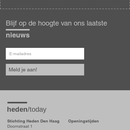
Blijf
op
Blijf op de hoogte van ons laatste
de
hoogte
nieuws
E-
mailadres
Meld je aan!
Stichting Heden Den Haag
Openingstijden
Doornstraat 1