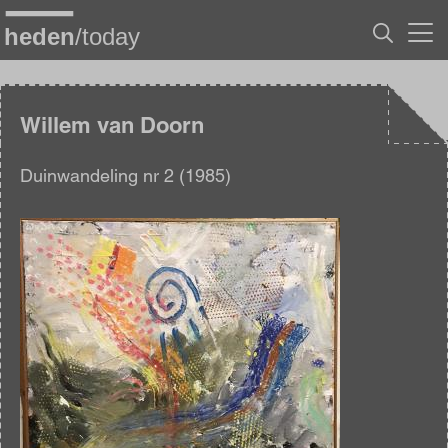
Overslaan
en
naar
de
inhoud
gaan
Willem van Doorn
Duinwandeling nr 2 (1985)
Afbeelding