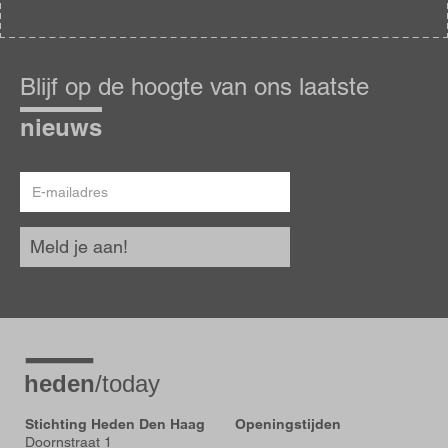
Blijf
op
Blijf op de hoogte van ons laatste
de
hoogte
nieuws
E-
mailadres
Meld je aan!
Stichting Heden Den Haag
Openingstijden
Doornstraat 1