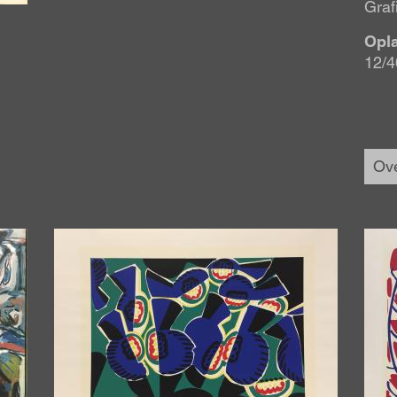
Graf
Opl
12/4
Ove
Afbeelding
Afbe