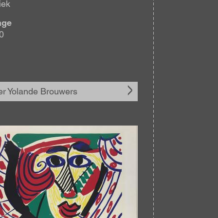
iek
age
0
r Yolande Brouwers
elding