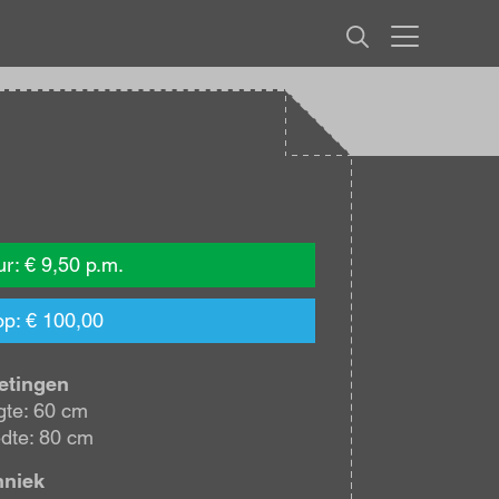
MENU
r: € 9,50 p.m.
p: € 100,00
etingen
te: 60 cm
dte: 80 cm
hniek