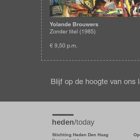
Yolande Brouwers
Zonder titel (1985)
€ 9,50 p.m.
Blijf
op
de
Blijf op de hoogte van ons 
hoogte
Stichting Heden Den Haag
Op