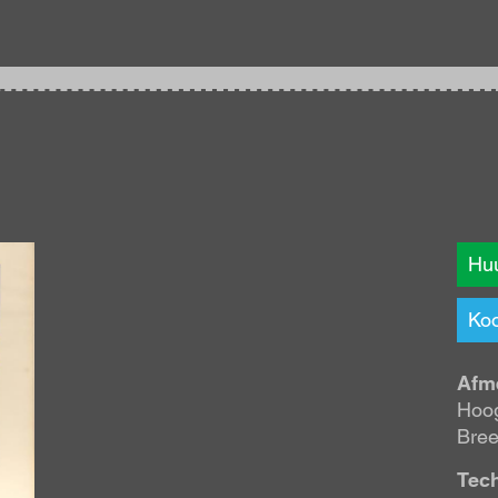
Huu
Koo
Afm
Hoog
Bree
Tec