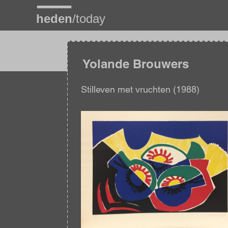
Overslaan
en
naar
de
inhoud
gaan
Yolande Brouwers
Stilleven met vruchten (1988)
Afbeelding