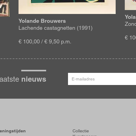
Yol
Yolande Brouwers
Zond
Lachende castagnetten (1991)
€ 10
€ 100,00 / € 9,50 p.m.
E-
nieuws
laatste
mailadres
Voet
eningstijden
Collectie