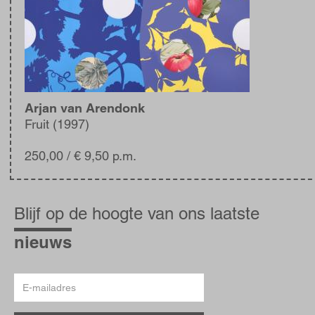
Arjan van Arendonk
Fruit (1997)
250,00
/ € 9,50 p.m.
Blijf
op
Blijf op de hoogte van ons laatste
de
hoogte
nieuws
E-
mailadres