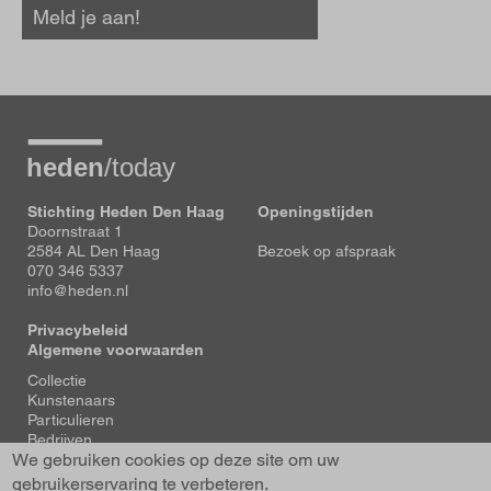
Meld je aan!
Stichting Heden Den Haag
Openingstijden
Doornstraat 1
2584 AL Den Haag
Bezoek op afspraak
070 346 5337
info@heden.nl
Privacybeleid
Algemene voorwaarden
Voet
Collectie
Kunstenaars
Particulieren
Bedrijven
We gebruiken cookies op deze site om uw
Tentoonstellingen
Actueel
gebruikerservaring te verbeteren.